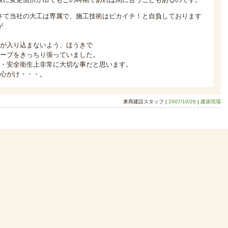
さて当社の大工は専属で、施工技術はピカイチ！と自負しております
が
が入り込まないよう、ほうきで
ープをきっちり張っていました。
・安全衛生上非常に大切な事だと思います。
心がけ・・・。
東商建設スタッフ |
2007/10/29
|
建築現場