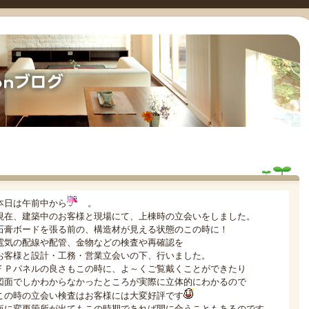
本日は午前中から
。
現在、建築中のお客様と現場にて、上棟時の立会いをしました。
石膏ボードを張る前の、構造材が見える状態のこの時に！
電気の配線や配管、金物などの検査や再確認を
お客様と設計・工務・営業立会いの下、行いました。
ＦＰパネルの良さもこの時に、よ～くご覧戴くことができたり
図面でしかわからなかったところが実際に立体的にわかるので
この時の立会い検査はお客様には大変好評です
仮に変更箇所が出てもこの時期であれば間に合うこともあるのです。