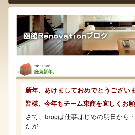
2010/01/04
謹賀新年。
新年、あけましておめでとうござい
皆様、今年もチーム東商を宜しくお
さて、brogは仕事はじめの明日から
たが、