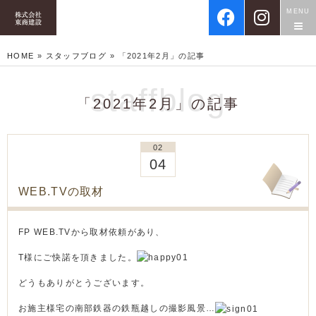
MENU
HOME
»
スタッフブログ
»
「2021年2月」の記事
staffblog
「2021年2月」の記事
02
04
WEB.TVの取材
FP WEB.TVから取材依頼があり、
T様にご快諾を頂きました。
どうもありがとうございます。
お施主様宅の南部鉄器の鉄瓶越しの撮影風景…