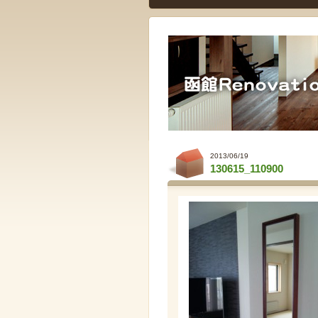
2013/06/19
130615_110900