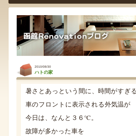
2010/08/30
ハトの家
暑さとあっという間に、時間がすぎ
車のフロントに表示される外気温が
今日は、なんと３６℃。
故障が多かった車を