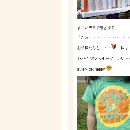
すごい声量で響き渡る
「おぉ～～～～～～～～～～～
お子様たちも・・・
固ま
Tシャツのメッセージ いい～
surely get happy