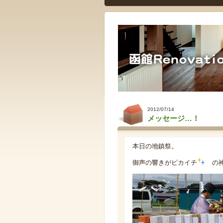
2012/07/14
メッセージ…！
本日の地鎮祭。
御声の響きがピカイチ
の