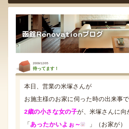
2009/12/05
待ってます！
本日、営業の米塚さんが
お施主様のお家に伺った時の出来事
2歳の小さな女の子
が、米塚さんに向
「
あったかいよぉ～
」（お家が）