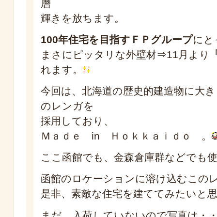
層
輝きを放ちます。
100年住宅を目指すＦＰグループ
にと
まさにピッタリな外壁材⇒11月より
れます。
今回は、北海道の歴史的建造物に大き
のレンガを
採用しており、
Ｍａｄｅ in Ｈｏｋｋａｉｄｏ 。
ここ函館でも、金森倉庫群などでも
函館のロケーションに溶け込むこの
是非、素敵な住宅を建ててみたいと
まだ、入荷していないので写真は・