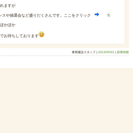
れますが
マンスや抽選会など盛りだくさんです。ここをクリック
ft.
ぽかぽか
でお待ちしております
東商建設スタッフ |
2013/05/01
|
新着情報