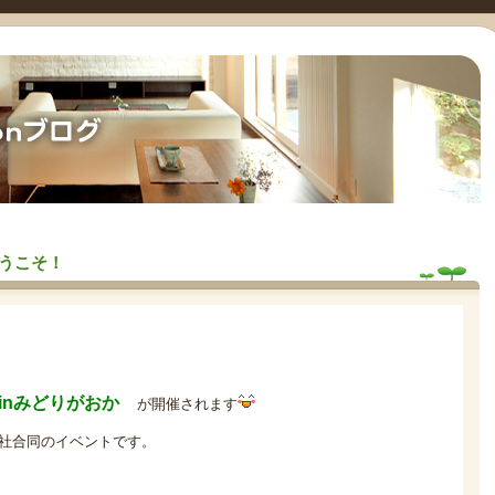
うこそ！
 inみどりがおか
が開催されます
7社合同のイベントです。