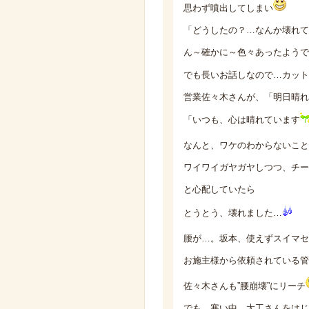
思わず噴出してしまい
「どうしたの？…なんか壊れて
ん～確かに～色々あったようで
でも長いお話しなので…カット
営業佐々木さんが、「明日晴れ
「いつも、心は晴れています
なんと、ワケのわからないこと
ワイワイガヤガヤしつつ、チー
と心配していたら
とうとう、壊れました…
腰が…。坂本、使えずスイマセ
お施主様から依頼されている管
佐々木さんも”腰崩壊”にリーチ
でも、寒い中、大工さんをはじ