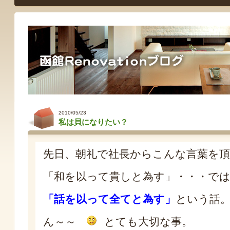
2010/05/23
私は貝になりたい？
先日、朝礼で社長からこんな言葉を
「和を以って貴しと為す」・・・で
「話を以って全てと為す」
という話
ん～～
とても大切な事。