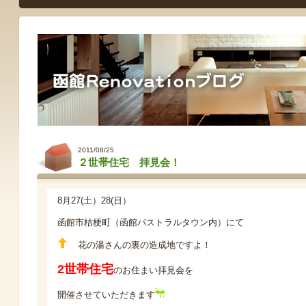
2011/08/25
２世帯住宅 拝見会！
8月27(土）28(日）
函館市桔梗町（函館パストラルタウン内）にて
花の湯さんの裏の造成地ですよ！
2世帯住宅
のお住まい拝見会を
開催させていただきます