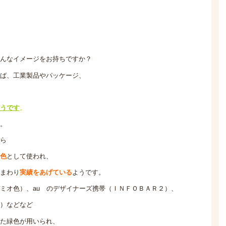
んなイメージをお持ちですか？
ば、工業製品やパッケージ、
うです
。
。
ら
色
として使われ、
まわり
実績をあげている
ようです。
ミオ色）、au のデザイナーズ携帯（ＩＮＦＯＢＡＲ２）、
）などなど
た緑色が用いられ、