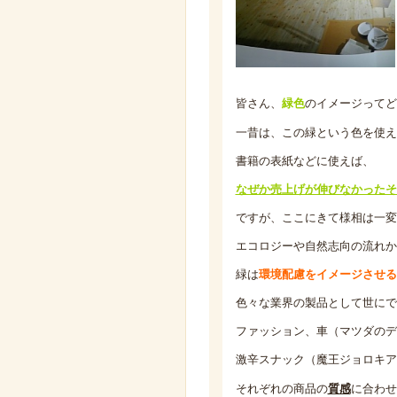
皆さん、
緑色
のイメージってど
一昔は、この緑という色を使え
書籍の表紙などに使えば、
なぜか売上げが伸びなかったそ
ですが、ここにきて様相は一変
エコロジーや自然志向の流れか
緑は
環境配慮をイメージさせる
色々な業界の製品として世にで
ファッション、車（マツダのデ
激辛スナック（魔王ジョロキア
それぞれの商品の
質感
に合わせ