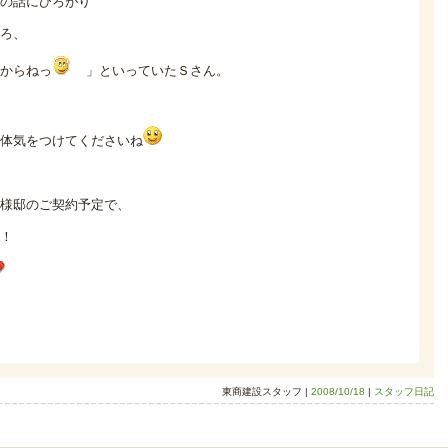
の話にひろがり
ろ、
からねっ
」といっていたＳさん。
体気をつけてくださいね
様邸のご契約予定で、
！
東商建設スタッフ |
2008/10/18
|
スタッフ日記