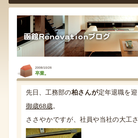
2008/10/26
卒業。
先日、工務部の
柏さんが
定年退職を迎
御歳68歳
。
ささやかですが、社員や当社の大工