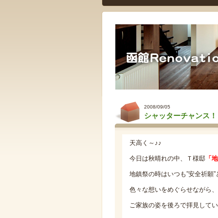
2008/09/05
シャッターチャンス！
天高く～♪♪
今日は秋晴れの中、Ｔ様邸
「地
地鎮祭の時はいつも”安全祈願”
色々な想いをめぐらせながら、
ご家族の姿を後ろで拝見してい